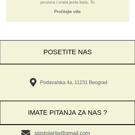
prozora i vrata jeste bela. To
Pročitajte više
POSETITE NAS
Podavalska 4a, 11231 Beograd
IMATE PITANJA ZA NAS ?
sipstolarija@gmail.com