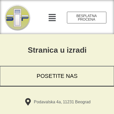
Пређи
на
садржај
Main
BESPLATNA
PROCENA
Menu
Stranica u izradi
POSETITE NAS
Podavalska 4a, 11231 Beograd